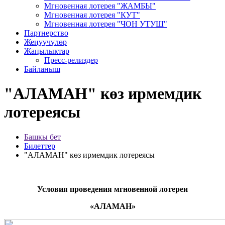
Мгновенная лотерея "ЖАМБЫ"
Мгновенная лотерея "КУТ"
Мгновенная лотерея "ЧОН УТУШ"
Партнерство
Жеңүүчүлөр
Жаңылыктар
Пресс-релиздер
Байланыш
"АЛАМАН" көз ирмемдик
лотереясы
Башкы бет
Билеттер
"АЛАМАН" көз ирмемдик лотереясы
Условия проведения мгновенной лотереи
«АЛАМАН»