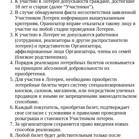
К участию в Лотерее допускаюстя граждане, достигшие
18 лет и старше (далее “Участники”).
В случае обнаружения факта несоответствия заявленной
Участником Лотереи информации вышеуказанным
критериям, Оранизатор вправе отказаться такому лицу в
участие на любой стадии проведения Лотереи.
К участию в Лотерее не допускаются работники
(сотрудники, реализаторы и другие распростанители
лотереи) и представители Организатора,
аффилированные лици Организатора, члены их семей
(близкие родственники).
Порядок реализации лотерейных билетов основывается
на принципе абсолюной добровольности их
приобретения.
Для участия в Лотереи, необходимо приобрести
лотерейные билеты через систему специализированных
киосков, салонов, магазинов, или посредством уличных
продавцов и иными не запрещенными законодательсвом
способами.
Каждый покупатель, приобретая билет, подтверждает
свое согласие с условиями и правилами проведения
розыгрыша и становится Участником лотереи.
За организатором сохраняется право введения новых
способов реализации.
Любой билет будет действительным только после