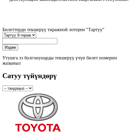
Билеттерди текшерүү тиражной лотереи "Тартуу"
Утушга ээ болгонунарды текшерүү үчүн билет номерин
жазыныз
Сатуу түйүндөрү