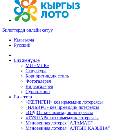
Билеттерди онлайн сатуу
Кыргызча
Русский
Биз жөнүндө
МИ «МЛК»
Структура
Корпоративдик стиль
Фотогалерея
Видеогалерея
Суроо-жооп
Билеттер
«ЖЕТИГЕН» көз ирмемдик лотереясы
«ИЛБИРС» көз ирмемдик лотереясы
«ОРДО» көз ирмемдик лотереясы
«ТУЛПАР» көз ирмемдик лотереясы
Мгновенная лотерея "АЛАМАН"
Мгновенная лотерея "АЛТЫН КАЗЫНА"