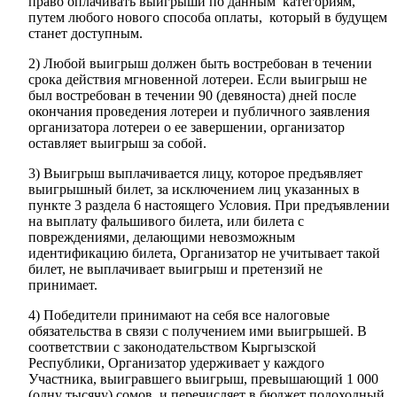
право оплачивать выигрыши по данным категориям,
путем любого нового способа оплаты, который в будущем
станет доступным.
2) Любой выигрыш должен быть востребован в течении
срока действия мгновенной лотереи. Если выигрыш не
был востребован в течении 90 (девяноста) дней после
окончания проведения лотереи и публичного заявления
организатора лотереи о ее завершении, организатор
оставляет выигрыш за собой.
3) Выигрыш выплачивается лицу, которое предъявляет
выигрышный билет, за исключением лиц указанных в
пункте 3 раздела 6 настоящего Условия. При предъявлении
на выплату фальшивого билета, или билета с
повреждениями, делающими невозможным
идентификацию билета, Организатор не учитывает такой
билет, не выплачивает выигрыш и претензий не
принимает.
4) Победители принимают на себя все налоговые
обязательства в связи с получением ими выигрышей. В
соответствии с законодательством Кыргызской
Республики, Организатор удерживает у каждого
Участника, выигравшего выигрыш, превышающий 1 000
(одну тысячу) сомов, и перечисляет в бюджет подоходный