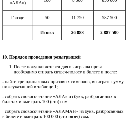
100
8 500
850 000
«АЛА»)
Гвозди
50
11 750
587 500
Итого:
26 888
2 887 500
10. Порядок проведения розыгрышей
После покупки лотереи для выигрыша приза
необходимо стирать сктреч-полосу в билете и после:
- найти три одинаковых призовых символов, выиграть сумму
нижеуказанной в таблице 1;
- собрать словосочетание «АЛА» из букв, разбросанных в
билетах и выиграть 100 (сто) сом.
- собрать словосочетание «АЛАМАН» из букв, разбросанных
в билете и выиграть 100 000 (сто тясяч) сом.