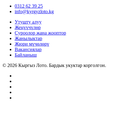
0312 62 39 25
info@kyrgyzloto.kg
Утушту алуу
Жеңүүчүлөр
Суроолор жана жооптор
Жанылыктар
Жюри мүчөлөрү
Вакансиялар
Байланыш
© 2026 Кыргыз Лото. Бардык укуктар корголгон.