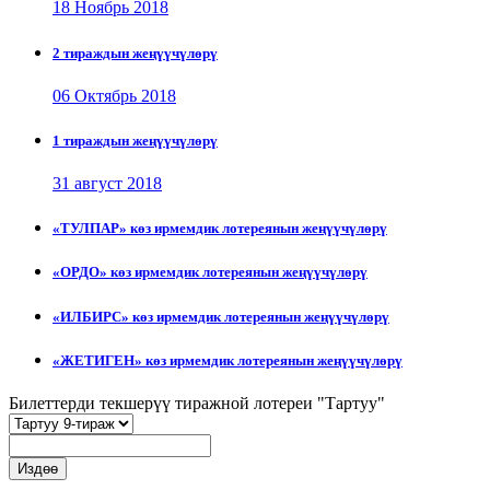
18 Ноябрь 2018
2 тираждын жеңүүчүлөрү
06 Октябрь 2018
1 тираждын жеңүүчүлөрү
31 август 2018
«ТУЛПАР» көз ирмемдик лотереянын жеңүүчүлөрү
«ОРДО» көз ирмемдик лотереянын жеңүүчүлөрү
«ИЛБИРС» көз ирмемдик лотереянын жеңүүчүлөрү
«ЖЕТИГЕН» көз ирмемдик лотереянын жеңүүчүлөрү
Билеттерди текшерүү тиражной лотереи "Тартуу"