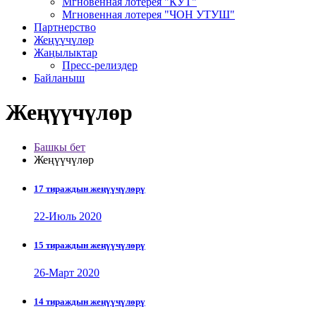
Мгновенная лотерея "КУТ"
Мгновенная лотерея "ЧОН УТУШ"
Партнерство
Жеңүүчүлөр
Жаңылыктар
Пресс-релиздер
Байланыш
Жеңүүчүлөр
Башкы бет
Жеңүүчүлөр
17 тираждын жеңүүчүлөрү
22-Июль 2020
15 тираждын жеңүүчүлөрү
26-Март 2020
14 тираждын жеңүүчүлөрү