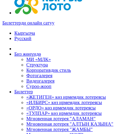
Билеттерди онлайн сатуу
Кыргызча
Русский
Биз жөнүндө
МИ «МЛК»
Структура
Корпоративдик стиль
Фотогалерея
Видеогалерея
Суроо-жооп
Билеттер
«ЖЕТИГЕН» көз ирмемдик лотереясы
«ИЛБИРС» көз ирмемдик лотереясы
«ОРДО» көз ирмемдик лотереясы
«ТУЛПАР» көз ирмемдик лотереясы
Мгновенная лотерея "АЛАМАН"
Мгновенная лотерея "АЛТЫН КАЗЫНА"
Мгновенная лотерея "ЖАМБЫ"