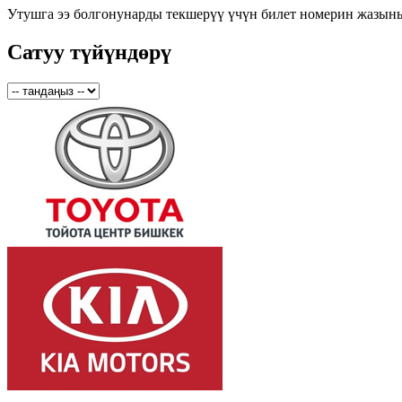
Утушга ээ болгонунарды текшерүү үчүн билет номерин жазын
Сатуу түйүндөрү