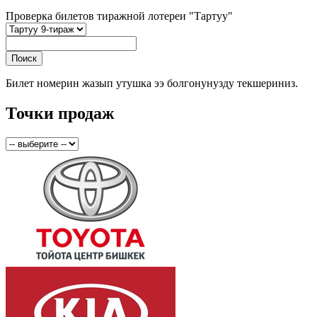
Проверка билетов тиражной лотереи "Тартуу"
Билет номерин жазып утушка ээ болгонунузду текшериниз.
Точки продаж