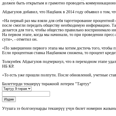
должен быть открытым и грамотно проводить коммуникационну
Абдыгулов добавил, что Нацбанк в 2014 году объявил о том, ч
«На первый раз мы взяли для себя таргетирование процентной
после смогли передать обществу необходимую информацию. Так
делается для того, чтобы общество правильно воспринимало и
На первом этапе, когда мы начинали, то при проведении прес
сути», - отметил он.
«По завершении первого этапа мы хотим достичь того, чтобы п
Если процентная ставка Нацбанком снижена, то процент кредит
Толкунбек Абдыгулов подчеркнул, что в переходном этапе удал
НБ КР.
«То есть уже прошли полпути. После обновлений, учетные ставк
Билеттерди текшерүү тиражной лотереи "Тартуу"
Утушга ээ болгонунарды текшерүү үчүн билет номерин жазын