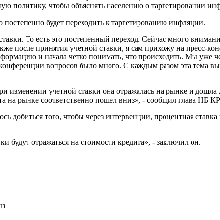
ю политику, чтобы объяснять населению о таргетировании инфл
то постепенно будет переходить к таргетированию инфляции.
 ставки. То есть это постепенный переход. Сейчас много внима
же после принятия учетной ставки, я сам прихожу на пресс-кон
нформацию и начала четко понимать, что происходить. Мы уже ч
с-конференции вопросов было много. С каждым разом эта тема вы
ри изменении учетной ставки она отражалась на рынке и дошла дл
а на рынке соответственно пошел вниз», - сообщил глава НБ КР
ось добиться того, чтобы через интервенции, процентная ставка
и будут отражаться на стоимости кредита», - заключил он.
ыз