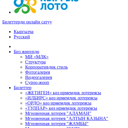
Билеттерди онлайн сатуу
Кыргызча
Русский
Биз жөнүндө
МИ «МЛК»
Структура
Корпоративдик стиль
Фотогалерея
Видеогалерея
Суроо-жооп
Билеттер
«ЖЕТИГЕН» көз ирмемдик лотереясы
«ИЛБИРС» көз ирмемдик лотереясы
«ОРДО» көз ирмемдик лотереясы
«ТУЛПАР» көз ирмемдик лотереясы
Мгновенная лотерея "АЛАМАН"
Мгновенная лотерея "АЛТЫН КАЗЫНА"
Мгновенная лотерея "ЖАМБЫ"