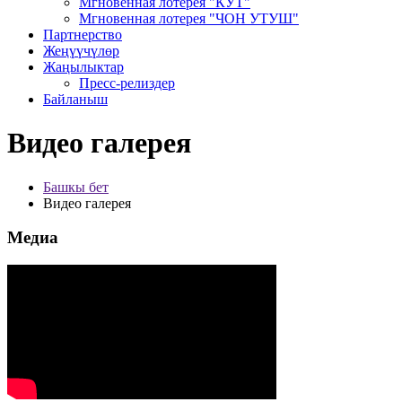
Мгновенная лотерея "КУТ"
Мгновенная лотерея "ЧОН УТУШ"
Партнерство
Жеңүүчүлөр
Жаңылыктар
Пресс-релиздер
Байланыш
Видео галерея
Башкы бет
Видео галерея
Медиа