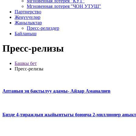
Мгновенная лотерея "КУТ"
Мгновенная лотерея "ЧОН УТУШ"
Партнерство
Жеңүүчүлөр
Жаңылыктар
Пресс-релиздер
Байланыш
Пресс-релизы
Башкы бет
Пресс-релизы
Аптанын эң бактылуу адамы- Айдар Аманалиев
Бизде 4-тираждын жыйынтыгы боюнча 2-миллионер анык