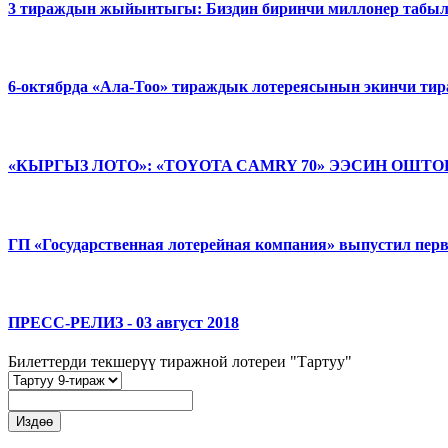
3 тираждын жыйынтыгы: Биздин биринчи миллонер табы
6-октябрда «Ала-Тоо» тираждык лотереясынын экинчи ти
«КЫРГЫЗ ЛОТО»: «TOYOTA CAMRY 70» ЭЭСИН ОШТ
ГП «Государственная лотерейная компания» выпустил пер
ПРЕСС-РЕЛИЗ - 03 август 2018
Билеттерди текшерүү тиражной лотереи "Тартуу"