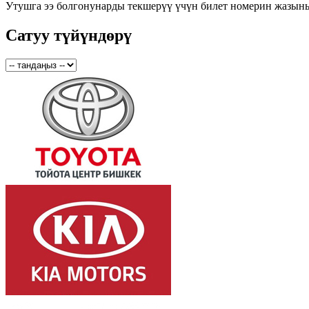
Утушга ээ болгонунарды текшерүү үчүн билет номерин жазын
Сатуу түйүндөрү