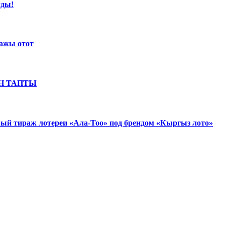
лды!
ражы өтөт
ОН ТАПТЫ
вый тираж лотереи «Ала-Тоо» под брендом «Кыргыз лото»