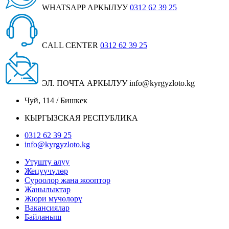
WHATSAPP АРКЫЛУУ
0312 62 39 25
CALL CENTER
0312 62 39 25
ЭЛ. ПОЧТА АРКЫЛУУ
info@kyrgyzloto.kg
Чуй, 114 / Бишкек
КЫРГЫЗСКАЯ РЕСПУБЛИКА
0312 62 39 25
info@kyrgyzloto.kg
Утушту алуу
Жеңүүчүлөр
Суроолор жана жооптор
Жанылыктар
Жюри мүчөлөрү
Вакансиялар
Байланыш