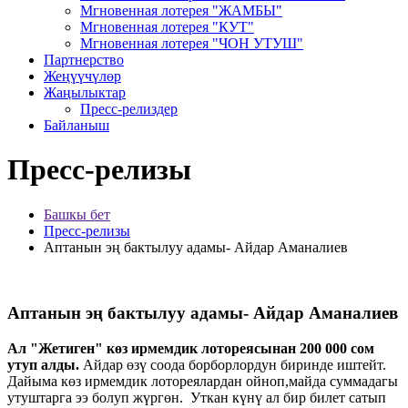
Мгновенная лотерея "ЖАМБЫ"
Мгновенная лотерея "КУТ"
Мгновенная лотерея "ЧОН УТУШ"
Партнерство
Жеңүүчүлөр
Жаңылыктар
Пресс-релиздер
Байланыш
Пресс-релизы
Башкы бет
Пресс-релизы
Аптанын эң бактылуу адамы- Айдар Аманалиев
Аптанын эң бактылуу адамы- Айдар Аманалиев
Ал "Жетиген" көз ирмемдик лотореясынан 200 000 сом
утуп алды.
Айдар өзү соода борборлордун биринде иштейт.
Дайыма көз ирмемдик лотореялардан ойноп,майда суммадагы
утуштарга ээ болуп жүргөн. Уткан күнү ал бир билет сатып