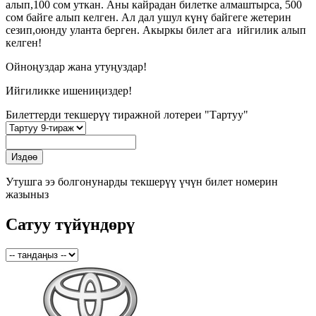
алып,100 сом уткан. Аны кайрадан билетке алмаштырса, 500
сом байге алып келген. Ал дал ушул күнү байгеге жетерин
сезип,оюнду уланта берген. Акыркы билет ага ийгилик алып
келген!
Ойноңуздар жана утуңуздар!
Ийгиликке ишениңиздер!
Билеттерди текшерүү тиражной лотереи "Тартуу"
Утушга ээ болгонунарды текшерүү үчүн билет номерин
жазыныз
Сатуу түйүндөрү