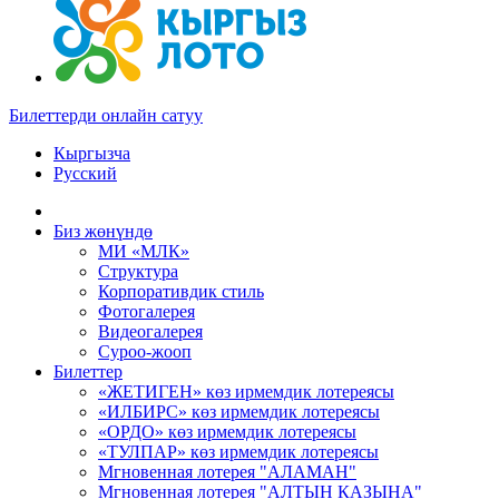
Билеттерди онлайн сатуу
Кыргызча
Русский
Биз жөнүндө
МИ «МЛК»
Структура
Корпоративдик стиль
Фотогалерея
Видеогалерея
Суроо-жооп
Билеттер
«ЖЕТИГЕН» көз ирмемдик лотереясы
«ИЛБИРС» көз ирмемдик лотереясы
«ОРДО» көз ирмемдик лотереясы
«ТУЛПАР» көз ирмемдик лотереясы
Мгновенная лотерея "АЛАМАН"
Мгновенная лотерея "АЛТЫН КАЗЫНА"