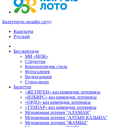
Билеттерди онлайн сатуу
Кыргызча
Русский
Биз жөнүндө
МИ «МЛК»
Структура
Корпоративдик стиль
Фотогалерея
Видеогалерея
Суроо-жооп
Билеттер
«ЖЕТИГЕН» көз ирмемдик лотереясы
«ИЛБИРС» көз ирмемдик лотереясы
«ОРДО» көз ирмемдик лотереясы
«ТУЛПАР» көз ирмемдик лотереясы
Мгновенная лотерея "АЛАМАН"
Мгновенная лотерея "АЛТЫН КАЗЫНА"
Мгновенная лотерея "ЖАМБЫ"