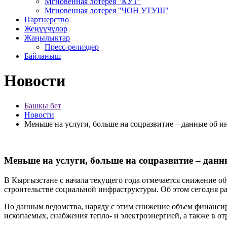
Мгновенная лотерея "КУТ"
Мгновенная лотерея "ЧОН УТУШ"
Партнерство
Жеңүүчүлөр
Жаңылыктар
Пресс-релиздер
Байланыш
Новости
Башкы бет
Новости
Меньше на услуги, больше на соцразвитие – данные об и
Меньше на услуги, больше на соцразвитие – дан
В Кыргызстане с начала текущего года отмечается снижение объ
строительстве социальной инфраструктуры. Об этом сегодня р
По данным ведомства, наряду с этим снижение объем финанси
ископаемых, снабжения тепло- и электроэнергией, а также в от