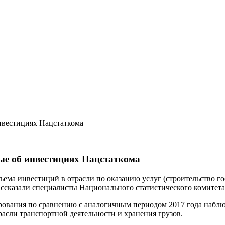
нвестициях Нацстаткома
ные об инвестициях Нацстаткома
ема инвестиций в отрасли по оказанию услуг (строительство гос
ассказали специалисты Национального статистического комитета
рования по сравнению с аналогичным периодом 2017 года наблюд
расли транспортной деятельности и хранения грузов.