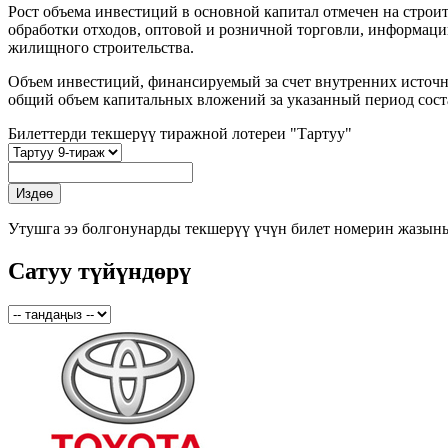
Рост объема инвестиций в основной капитал отмечен на строит
обработки отходов, оптовой и розничной торговли, информации 
жилищного строительства.
Объем инвестиций, финансируемый за счет внутренних источник
общий объем капитальных вложений за указанный период соста
Билеттерди текшерүү тиражной лотереи "Тартуу"
Утушга ээ болгонунарды текшерүү үчүн билет номерин жазын
Сатуу түйүндөрү