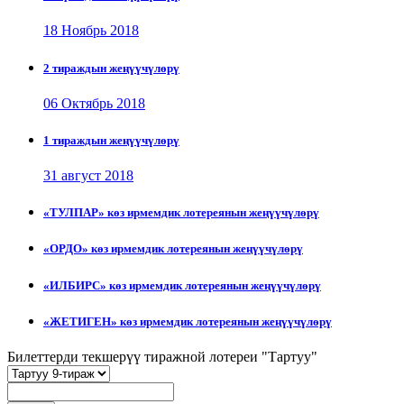
18 Ноябрь 2018
2 тираждын жеңүүчүлөрү
06 Октябрь 2018
1 тираждын жеңүүчүлөрү
31 август 2018
«ТУЛПАР» көз ирмемдик лотереянын жеңүүчүлөрү
«ОРДО» көз ирмемдик лотереянын жеңүүчүлөрү
«ИЛБИРС» көз ирмемдик лотереянын жеңүүчүлөрү
«ЖЕТИГЕН» көз ирмемдик лотереянын жеңүүчүлөрү
Билеттерди текшерүү тиражной лотереи "Тартуу"