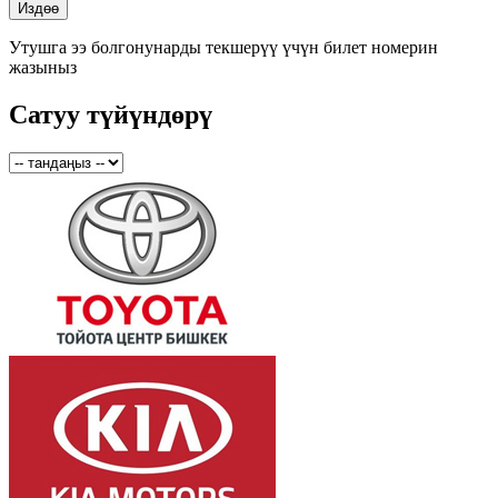
Утушга ээ болгонунарды текшерүү үчүн билет номерин
жазыныз
Сатуу түйүндөрү