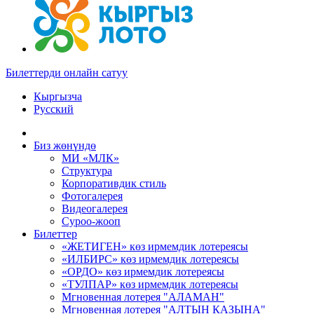
Билеттерди онлайн сатуу
Кыргызча
Русский
Биз жөнүндө
МИ «МЛК»
Структура
Корпоративдик стиль
Фотогалерея
Видеогалерея
Суроо-жооп
Билеттер
«ЖЕТИГЕН» көз ирмемдик лотереясы
«ИЛБИРС» көз ирмемдик лотереясы
«ОРДО» көз ирмемдик лотереясы
«ТУЛПАР» көз ирмемдик лотереясы
Мгновенная лотерея "АЛАМАН"
Мгновенная лотерея "АЛТЫН КАЗЫНА"