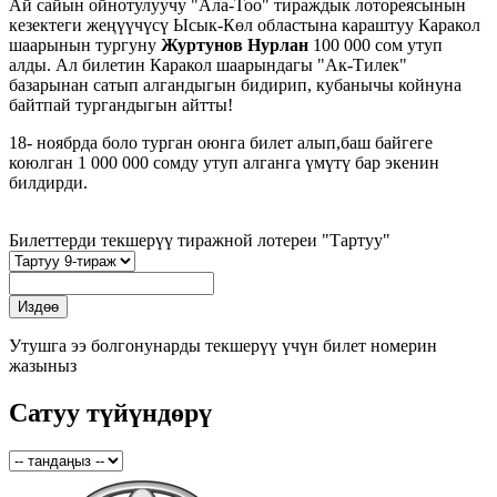
Ай сайын ойнотулуучу "Ала-Тоо" тираждык лотореясынын
кезектеги жеңүүчүсү Ысык-Көл областына караштуу Каракол
шаарынын тургуну
Журтунов Нурлан
100 000 сом утуп
алды. Ал билетин Каракол шаарындагы "Ак-Тилек"
базарынан сатып алгандыгын бидирип, кубанычы койнуна
байтпай тургандыгын айтты!
18- ноябрда боло турган оюнга билет алып,баш байгеге
коюлган 1 000 000 сомду утуп алганга үмүтү бар экенин
билдирди.
Билеттерди текшерүү тиражной лотереи "Тартуу"
Утушга ээ болгонунарды текшерүү үчүн билет номерин
жазыныз
Сатуу түйүндөрү