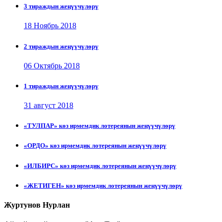
3 тираждын жеңүүчүлөрү
18 Ноябрь 2018
2 тираждын жеңүүчүлөрү
06 Октябрь 2018
1 тираждын жеңүүчүлөрү
31 август 2018
«ТУЛПАР» көз ирмемдик лотереянын жеңүүчүлөрү
«ОРДО» көз ирмемдик лотереянын жеңүүчүлөрү
«ИЛБИРС» көз ирмемдик лотереянын жеңүүчүлөрү
«ЖЕТИГЕН» көз ирмемдик лотереянын жеңүүчүлөрү
Журтунов Нурлан