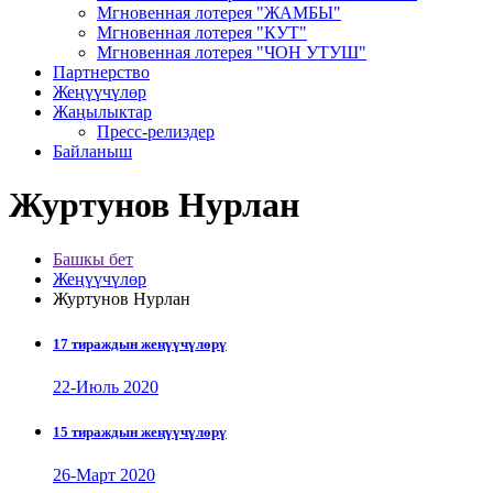
Мгновенная лотерея "ЖАМБЫ"
Мгновенная лотерея "КУТ"
Мгновенная лотерея "ЧОН УТУШ"
Партнерство
Жеңүүчүлөр
Жаңылыктар
Пресс-релиздер
Байланыш
Журтунов Нурлан
Башкы бет
Жеңүүчүлөр
Журтунов Нурлан
17 тираждын жеңүүчүлөрү
22-Июль 2020
15 тираждын жеңүүчүлөрү
26-Март 2020