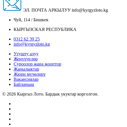
ЭЛ. ПОЧТА АРКЫЛУУ
info@kyrgyzloto.kg
Чуй, 114 / Бишкек
КЫРГЫЗСКАЯ РЕСПУБЛИКА
0312 62 39 25
info@kyrgyzloto.kg
Утушту алуу
Жеңүүчүлөр
Суроолор жана жооптор
Жанылыктар
Жюри мүчөлөрү
Вакансиялар
Байланыш
© 2026 Кыргыз Лото. Бардык укуктар корголгон.