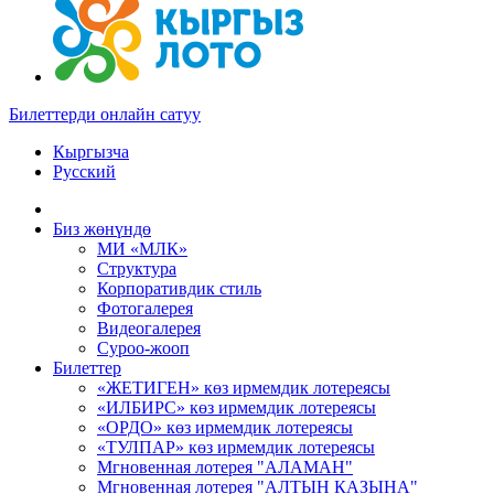
Билеттерди онлайн сатуу
Кыргызча
Русский
Биз жөнүндө
МИ «МЛК»
Структура
Корпоративдик стиль
Фотогалерея
Видеогалерея
Суроо-жооп
Билеттер
«ЖЕТИГЕН» көз ирмемдик лотереясы
«ИЛБИРС» көз ирмемдик лотереясы
«ОРДО» көз ирмемдик лотереясы
«ТУЛПАР» көз ирмемдик лотереясы
Мгновенная лотерея "АЛАМАН"
Мгновенная лотерея "АЛТЫН КАЗЫНА"