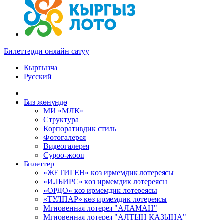
Билеттерди онлайн сатуу
Кыргызча
Русский
Биз жөнүндө
МИ «МЛК»
Структура
Корпоративдик стиль
Фотогалерея
Видеогалерея
Суроо-жооп
Билеттер
«ЖЕТИГЕН» көз ирмемдик лотереясы
«ИЛБИРС» көз ирмемдик лотереясы
«ОРДО» көз ирмемдик лотереясы
«ТУЛПАР» көз ирмемдик лотереясы
Мгновенная лотерея "АЛАМАН"
Мгновенная лотерея "АЛТЫН КАЗЫНА"