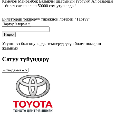
Кемелов Майрамбек Балыкчы шаарынын тургуну. Ал базардан
1 билет сатып алып 50000 сом утуп алды!
Билеттерди текшерүү тиражной лотереи "Тартуу"
Утушга ээ болгонунарды текшерүү үчүн билет номерин
жазыныз
Сатуу түйүндөрү