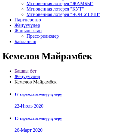
Мгновенная лотерея "ЖАМБЫ"
Мгновенная лотерея "КУТ"
Мгновенная лотерея "ЧОН УТУШ"
Партнерство
Жеңүүчүлөр
Жаңылыктар
Пресс-релиздер
Байланыш
Кемелов Майрамбек
Башкы бет
Жеңүүчүлөр
Кемелов Майрамбек
17 тираждын жеңүүчүлөрү
22-Июль 2020
15 тираждын жеңүүчүлөрү
26-Март 2020