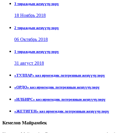
3 тираждын жеңүүчүлөрү
18 Ноябрь 2018
2 тираждын жеңүүчүлөрү
06 Октябрь 2018
1 тираждын жеңүүчүлөрү
31 август 2018
«ТУЛПАР» көз ирмемдик лотереянын жеңүүчүлөрү
«ОРДО» көз ирмемдик лотереянын жеңүүчүлөрү
«ИЛБИРС» көз ирмемдик лотереянын жеңүүчүлөрү
«ЖЕТИГЕН» көз ирмемдик лотереянын жеңүүчүлөрү
Кемелов Майрамбек