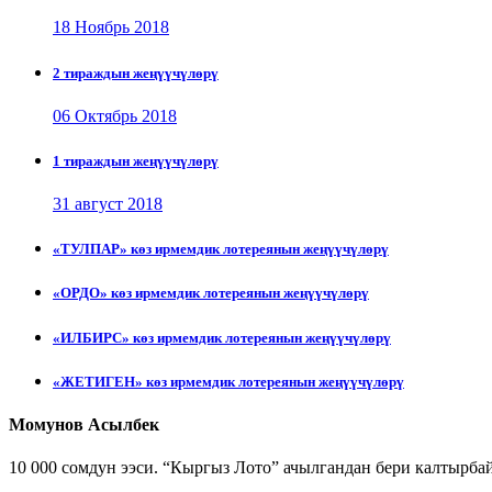
18 Ноябрь 2018
2 тираждын жеңүүчүлөрү
06 Октябрь 2018
1 тираждын жеңүүчүлөрү
31 август 2018
«ТУЛПАР» көз ирмемдик лотереянын жеңүүчүлөрү
«ОРДО» көз ирмемдик лотереянын жеңүүчүлөрү
«ИЛБИРС» көз ирмемдик лотереянын жеңүүчүлөрү
«ЖЕТИГЕН» көз ирмемдик лотереянын жеңүүчүлөрү
Момунов Асылбек
10 000 сомдун ээси. “Кыргыз Лото” ачылгандан бери калтырб