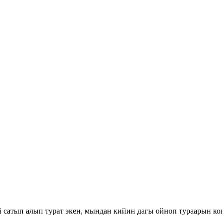
ай сатып алып турат экен, мындан кийин дагы ойноп тураарын 