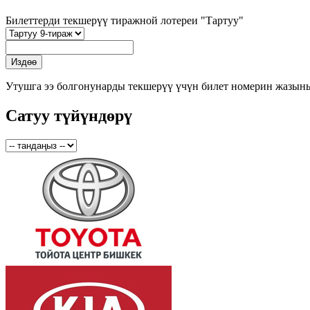
Билеттерди текшерүү тиражной лотереи "Тартуу"
Утушга ээ болгонунарды текшерүү үчүн билет номерин жазын
Сатуу түйүндөрү