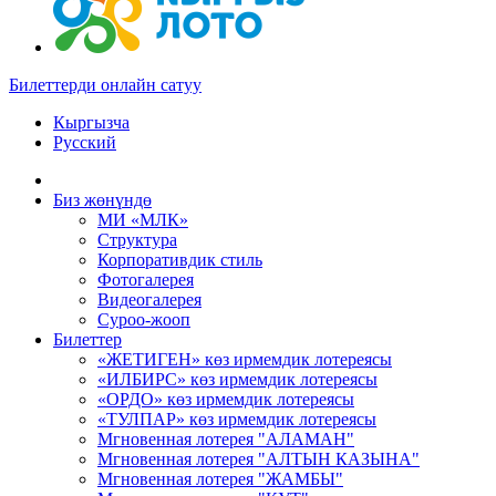
Билеттерди онлайн сатуу
Кыргызча
Русский
Биз жөнүндө
МИ «МЛК»
Структура
Корпоративдик стиль
Фотогалерея
Видеогалерея
Суроо-жооп
Билеттер
«ЖЕТИГЕН» көз ирмемдик лотереясы
«ИЛБИРС» көз ирмемдик лотереясы
«ОРДО» көз ирмемдик лотереясы
«ТУЛПАР» көз ирмемдик лотереясы
Мгновенная лотерея "АЛАМАН"
Мгновенная лотерея "АЛТЫН КАЗЫНА"
Мгновенная лотерея "ЖАМБЫ"