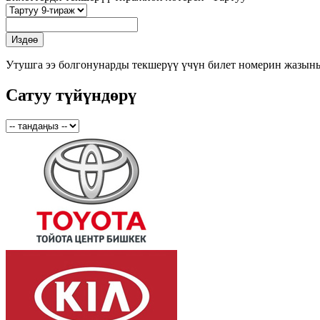
Утушга ээ болгонунарды текшерүү үчүн билет номерин жазын
Сатуу түйүндөрү