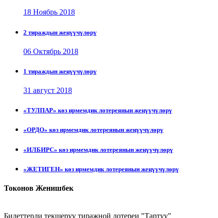
18 Ноябрь 2018
2 тираждын жеңүүчүлөрү
06 Октябрь 2018
1 тираждын жеңүүчүлөрү
31 август 2018
«ТУЛПАР» көз ирмемдик лотереянын жеңүүчүлөрү
«ОРДО» көз ирмемдик лотереянын жеңүүчүлөрү
«ИЛБИРС» көз ирмемдик лотереянын жеңүүчүлөрү
«ЖЕТИГЕН» көз ирмемдик лотереянын жеңүүчүлөрү
Токонов Женишбек
Билеттерди текшерүү тиражной лотереи "Тартуу"