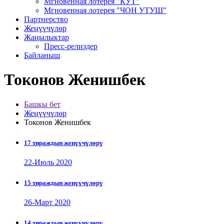
Мгновенная лотерея "КУТ"
Мгновенная лотерея "ЧОН УТУШ"
Партнерство
Жеңүүчүлөр
Жаңылыктар
Пресс-релиздер
Байланыш
Токонов Женишбек
Башкы бет
Жеңүүчүлөр
Токонов Женишбек
17 тираждын жеңүүчүлөрү
22-Июль 2020
15 тираждын жеңүүчүлөрү
26-Март 2020
14 тираждын жеңүүчүлөрү