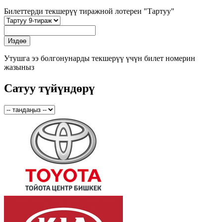
Билеттерди текшерүү тиражной лотереи "Тартуу"
Утушга ээ болгонунарды текшерүү үчүн билет номерин
жазыныз
Сатуу түйүндөрү