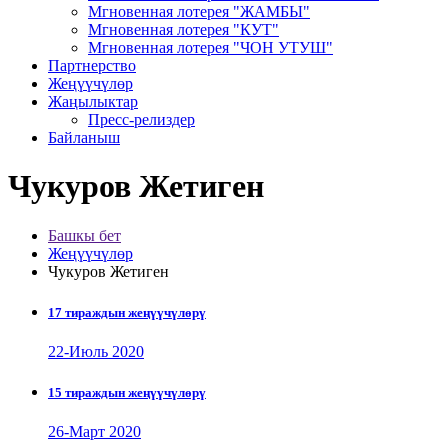
Мгновенная лотерея "ЖАМБЫ"
Мгновенная лотерея "КУТ"
Мгновенная лотерея "ЧОН УТУШ"
Партнерство
Жеңүүчүлөр
Жаңылыктар
Пресс-релиздер
Байланыш
Чукуров Жетиген
Башкы бет
Жеңүүчүлөр
Чукуров Жетиген
17 тираждын жеңүүчүлөрү
22-Июль 2020
15 тираждын жеңүүчүлөрү
26-Март 2020