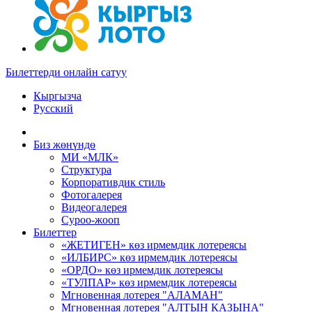
Билеттерди онлайн сатуу
Кыргызча
Русский
Биз жөнүндө
МИ «МЛК»
Структура
Корпоративдик стиль
Фотогалерея
Видеогалерея
Суроо-жооп
Билеттер
«ЖЕТИГЕН» көз ирмемдик лотереясы
«ИЛБИРС» көз ирмемдик лотереясы
«ОРДО» көз ирмемдик лотереясы
«ТУЛПАР» көз ирмемдик лотереясы
Мгновенная лотерея "АЛАМАН"
Мгновенная лотерея "АЛТЫН КАЗЫНА"