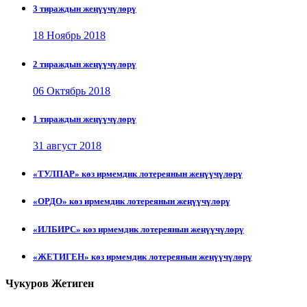
3 тираждын жеңүүчүлөрү
18 Ноябрь 2018
2 тираждын жеңүүчүлөрү
06 Октябрь 2018
1 тираждын жеңүүчүлөрү
31 август 2018
«ТУЛПАР» көз ирмемдик лотереянын жеңүүчүлөрү
«ОРДО» көз ирмемдик лотереянын жеңүүчүлөрү
«ИЛБИРС» көз ирмемдик лотереянын жеңүүчүлөрү
«ЖЕТИГЕН» көз ирмемдик лотереянын жеңүүчүлөрү
Чукуров Жетиген