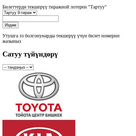
Билеттерди текшерүү тиражной лотереи "Тартуу"
Утушга ээ болгонунарды текшерүү үчүн билет номерин
жазыныз
Сатуу түйүндөрү