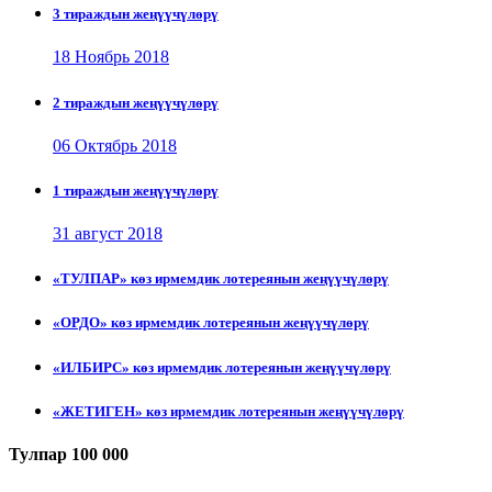
3 тираждын жеңүүчүлөрү
18 Ноябрь 2018
2 тираждын жеңүүчүлөрү
06 Октябрь 2018
1 тираждын жеңүүчүлөрү
31 август 2018
«ТУЛПАР» көз ирмемдик лотереянын жеңүүчүлөрү
«ОРДО» көз ирмемдик лотереянын жеңүүчүлөрү
«ИЛБИРС» көз ирмемдик лотереянын жеңүүчүлөрү
«ЖЕТИГЕН» көз ирмемдик лотереянын жеңүүчүлөрү
Тулпар 100 000