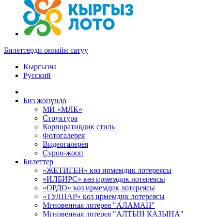
Билеттерди онлайн сатуу
Кыргызча
Русский
Биз жөнүндө
МИ «МЛК»
Структура
Корпоративдик стиль
Фотогалерея
Видеогалерея
Суроо-жооп
Билеттер
«ЖЕТИГЕН» көз ирмемдик лотереясы
«ИЛБИРС» көз ирмемдик лотереясы
«ОРДО» көз ирмемдик лотереясы
«ТУЛПАР» көз ирмемдик лотереясы
Мгновенная лотерея "АЛАМАН"
Мгновенная лотерея "АЛТЫН КАЗЫНА"