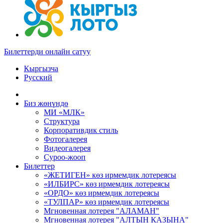
Билеттерди онлайн сатуу
Кыргызча
Русский
Биз жөнүндө
МИ «МЛК»
Структура
Корпоративдик стиль
Фотогалерея
Видеогалерея
Суроо-жооп
Билеттер
«ЖЕТИГЕН» көз ирмемдик лотереясы
«ИЛБИРС» көз ирмемдик лотереясы
«ОРДО» көз ирмемдик лотереясы
«ТУЛПАР» көз ирмемдик лотереясы
Мгновенная лотерея "АЛАМАН"
Мгновенная лотерея "АЛТЫН КАЗЫНА"