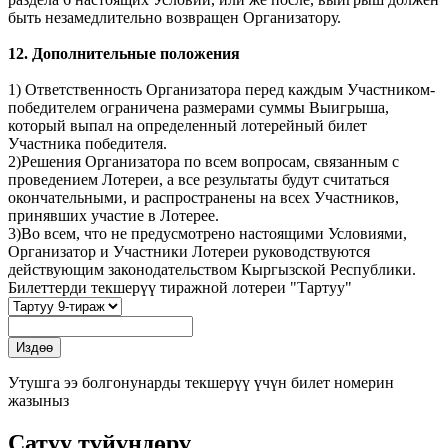
быть незамедлительно возвращен Организатору.
12. Дополнительные положения
1) Ответственность Организатора перед каждым Участником-
победителем ограничена размерами суммы Выигрыша,
который выпал на определенный лотерейный билет
Участника победителя.
2)Решения Организатора по всем вопросам, связанным с
проведением Лотереи, а все результаты будут считаться
окончательными, и распространены на всех Участников,
принявших участие в Лотерее.
3)Во всем, что не предусмотрено настоящими Условиями,
Организатор и Участники Лотереи руководствуются
действующим законодательством Кыргызской Республики.
Билеттерди текшерүү тиражной лотереи "Тартуу"
Утушга ээ болгонунарды текшерүү үчүн билет номерин
жазыныз
Сатуу түйүндөрү