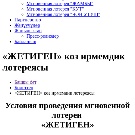
Мгновенная лотерея "ЖАМБЫ"
Мгновенная лотерея "КУТ"
Мгновенная лотерея "ЧОН УТУШ"
Партнерство
Жеңүүчүлөр
Жаңылыктар
Пресс-релиздер
Байланыш
«ЖЕТИГЕН» көз ирмемдик
лотереясы
Башкы бет
Билеттер
«ЖЕТИГЕН» көз ирмемдик лотереясы
Условия проведения мгновенной
лотереи
«ЖЕТИГЕН»