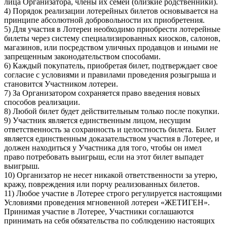
лица Организатора, члены их семей (близкие родственники).
4) Порядок реализации лотерейных билетов основывается на
принципе абсолютной добровольности их приобретения.
5) Для участия в Лотереи необходимо приобрести лотерейные
билеты через систему специализированных киосков, салонов,
магазинов, или посредством уличных продавцов и иными не
запрещенным законодательством способами.
6) Каждый покупатель, приобретая билет, подтверждает свое
согласие с условиями и правилами проведения розыгрыша и
становится Участником лотереи.
7) За Организатором сохраняется право введения новых
способов реализации.
8) Любой билет будет действительным только после покупки.
9) Участник является единственным лицом, несущим
ответственность за сохранность и целостность билета. Билет
является единственным доказательством участия в Лотерее, и
должен находиться у Участника для того, чтобы он имел
право потребовать выигрыш, если на этот билет выпадет
выигрыш.
10) Организатор не несет никакой ответственности за утерю,
кражу, повреждения или порчу реализованных билетов.
11) Любое участие в Лотерее строго регулируется настоящими
Условиями проведения мгновенной лотереи «ЖЕТИГЕН».
Принимая участие в Лотерее, Участники соглашаются
принимать на себя обязательства по соблюдению настоящих