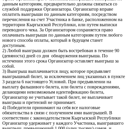
данным категориям, предварительно должны связаться со
службой поддержки Организатора. Организатор вправе
оплатить выигрыши по данным категориям, посредством
перечисления на счет Участника в банке, расположенном на
территории Кыргызской Республики, или путем выписки
переводного чека. За Организатором сохраняется право
оплачивать выигрыши по данным категориям путем любого
нового способа оплаты, который в будущем станет
доступным.
2) Любой выигрыш должен быть востребован в течение 90
(девяноста) дней со дня обнаружения выигрыша. По
истечении этого срока Организатор оставляет выигрыш за
собой.
3) Выигрыш выплачивается лицу, которое предъявляет
выигрышный билет, за исключением лиц указанных в пункте
3 раздела 6 настоящего Условий. При предъявлении на
выплату фальшивого билета, или билета с повреждениями,
делающими невозможным идентификацию билета,
Организатор не учитывает такой билет, не выплачивает
выигрыш и претензий не принимает.
4) Победители принимают на себя все налоговые
обязательства в связи с получением ими выигрышей. В
соответствии с законодательством Кыргызской Республики
Организатор удерживает у каждого Участника, выигравшего
выигрыш, превышающий 1 000 (одну тысячу) сомов, и