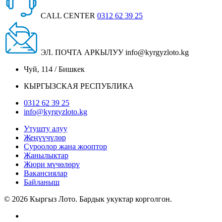
CALL CENTER
0312 62 39 25
ЭЛ. ПОЧТА АРКЫЛУУ
info@kyrgyzloto.kg
Чуй, 114 / Бишкек
КЫРГЫЗСКАЯ РЕСПУБЛИКА
0312 62 39 25
info@kyrgyzloto.kg
Утушту алуу
Жеңүүчүлөр
Суроолор жана жооптор
Жанылыктар
Жюри мүчөлөрү
Вакансиялар
Байланыш
© 2026 Кыргыз Лото. Бардык укуктар корголгон.