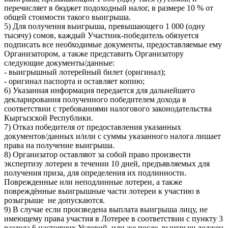
перечисляет в бюджет подоходный налог, в размере 10 % от
общей стоимости такого выигрыша.
5) Для получения выигрыша, превышающего 1 000 (одну
тысячу) сомов, каждый Участник-победитель обязуется
подписать все необходимые документы, предоставляемые ему
Организатором, а также представить Организатору
следующие документы/данные:
- выигрышный лотерейный билет (оригинал);
- оригинал паспорта и оставляет копию;
6) Указанная информация передается для дальнейшего
декларирования полученного победителем дохода в
соответствии с требованиями налогового законодательства
Кыргызской Республики.
7) Отказ победителя от предоставления указанных
документов/данных и/или с суммы указанного налога лишает
права на получение выигрыша.
8) Организатор оставляют за собой право произвести
экспертизу лотереи в течении 10 дней, предъявляемых для
получения приза, для определения их подлинности.
Поврежденные или неподлинные лотереи, а также
повреждённые выигрышные части лотереи к участию в
розыгрыше не допускаются.
9) В случае если произведена выплата выигрыша лицу, не
имеющему права участия в Лотерее в соответствии с пункту 3
раздела 6 настоящих Условий, или же после, выигрыш должен