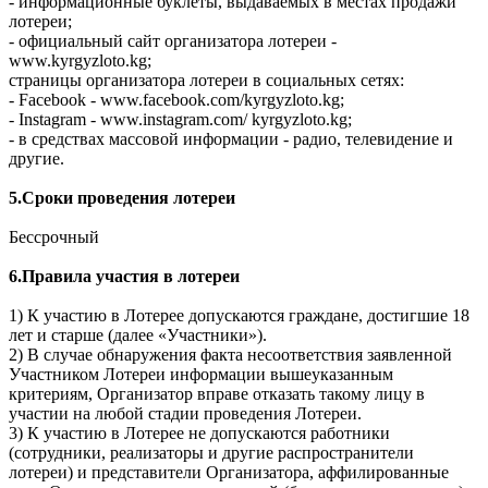
- информационные буклеты, выдаваемых в местах продажи
лотереи;
- официальный сайт организатора лотереи -
www.kyrgyzloto.kg;
страницы организатора лотереи в социальных сетях:
- Facebook - www.facebook.com/kyrgyzloto.kg;
- Instagram - www.instagram.com/ kyrgyzloto.kg;
- в средствах массовой информации - радио, телевидение и
другие.
5.Сроки проведения лотереи
Бессрочный
6.Правила участия в лотереи
1) К участию в Лотерее допускаются граждане, достигшие 18
лет и старше (далее «Участники»).
2) В случае обнаружения факта несоответствия заявленной
Участником Лотереи информации вышеуказанным
критериям, Организатор вправе отказать такому лицу в
участии на любой стадии проведения Лотереи.
3) К участию в Лотерее не допускаются работники
(сотрудники, реализаторы и другие распространители
лотереи) и представители Организатора, аффилированные