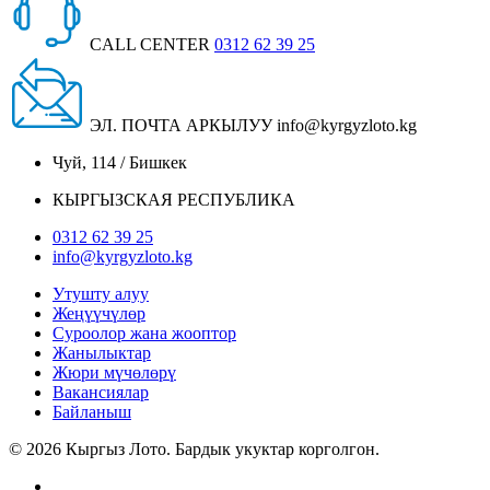
CALL CENTER
0312 62 39 25
ЭЛ. ПОЧТА АРКЫЛУУ
info@kyrgyzloto.kg
Чуй, 114 / Бишкек
КЫРГЫЗСКАЯ РЕСПУБЛИКА
0312 62 39 25
info@kyrgyzloto.kg
Утушту алуу
Жеңүүчүлөр
Суроолор жана жооптор
Жанылыктар
Жюри мүчөлөрү
Вакансиялар
Байланыш
© 2026 Кыргыз Лото. Бардык укуктар корголгон.