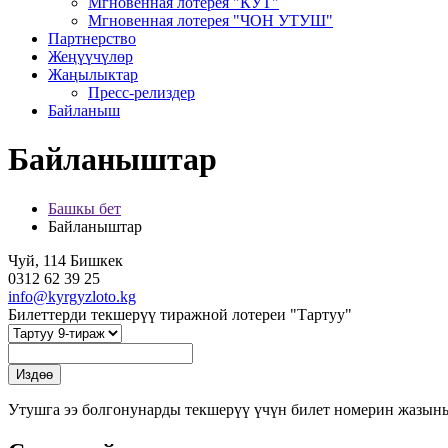
Мгновенная лотерея "КУТ"
Мгновенная лотерея "ЧОН УТУШ"
Партнерство
Жеңүүчүлөр
Жаңылыктар
Пресс-релиздер
Байланыш
Байланыштар
Башкы бет
Байланыштар
Чуй, 114 Бишкек
0312 62 39 25
info@kyrgyzloto.kg
Билеттерди текшерүү тиражной лотереи "Тартуу"
Утушга ээ болгонунарды текшерүү үчүн билет номерин жазын