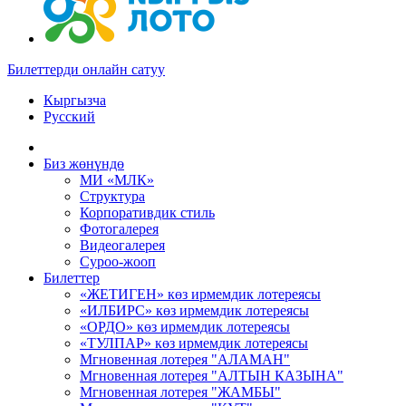
Билеттерди онлайн сатуу
Кыргызча
Русский
Биз жөнүндө
МИ «МЛК»
Структура
Корпоративдик стиль
Фотогалерея
Видеогалерея
Суроо-жооп
Билеттер
«ЖЕТИГЕН» көз ирмемдик лотереясы
«ИЛБИРС» көз ирмемдик лотереясы
«ОРДО» көз ирмемдик лотереясы
«ТУЛПАР» көз ирмемдик лотереясы
Мгновенная лотерея "АЛАМАН"
Мгновенная лотерея "АЛТЫН КАЗЫНА"
Мгновенная лотерея "ЖАМБЫ"