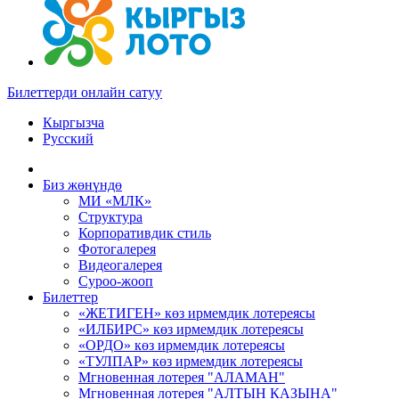
Билеттерди онлайн сатуу
Кыргызча
Русский
Биз жөнүндө
МИ «МЛК»
Структура
Корпоративдик стиль
Фотогалерея
Видеогалерея
Суроо-жооп
Билеттер
«ЖЕТИГЕН» көз ирмемдик лотереясы
«ИЛБИРС» көз ирмемдик лотереясы
«ОРДО» көз ирмемдик лотереясы
«ТУЛПАР» көз ирмемдик лотереясы
Мгновенная лотерея "АЛАМАН"
Мгновенная лотерея "АЛТЫН КАЗЫНА"