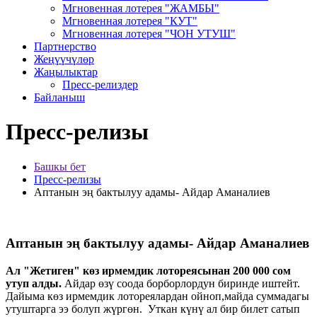
Мгновенная лотерея "ЖАМБЫ"
Мгновенная лотерея "КУТ"
Мгновенная лотерея "ЧОН УТУШ"
Партнерство
Жеңүүчүлөр
Жаңылыктар
Пресс-релиздер
Байланыш
Пресс-релизы
Башкы бет
Пресс-релизы
Аптанын эң бактылуу адамы- Айдар Аманалиев
Аптанын эң бактылуу адамы- Айдар Аманалиев
Ал "Жетиген" көз ирмемдик лотореясынан 200 000 сом
утуп алды.
Айдар өзү соода борборлордун биринде иштейт.
Дайыма көз ирмемдик лотореялардан ойноп,майда суммадагы
утуштарга ээ болуп жүргөн. Уткан күнү ал бир билет сатып