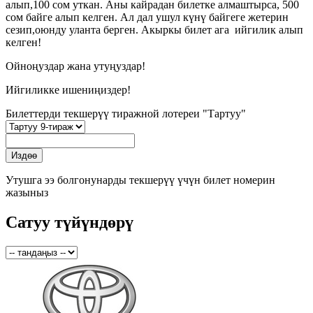
алып,100 сом уткан. Аны кайрадан билетке алмаштырса, 500
сом байге алып келген. Ал дал ушул күнү байгеге жетерин
сезип,оюнду уланта берген. Акыркы билет ага ийгилик алып
келген!
Ойноңуздар жана утуңуздар!
Ийгиликке ишениңиздер!
Билеттерди текшерүү тиражной лотереи "Тартуу"
Утушга ээ болгонунарды текшерүү үчүн билет номерин
жазыныз
Сатуу түйүндөрү