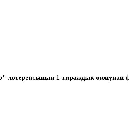
оо" лотереясынын 1-тираждык оюнунан 