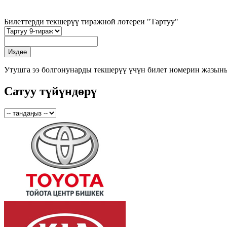
Билеттерди текшерүү тиражной лотереи "Тартуу"
Утушга ээ болгонунарды текшерүү үчүн билет номерин жазын
Сатуу түйүндөрү