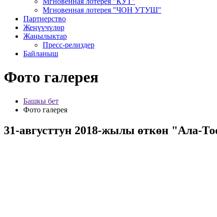
Мгновенная лотерея "КУТ"
Мгновенная лотерея "ЧОН УТУШ"
Партнерство
Жеңүүчүлөр
Жаңылыктар
Пресс-релиздер
Байланыш
Фото галерея
Башкы бет
Фото галерея
31-августтун 2018-жылы өткөн "Ала-Т