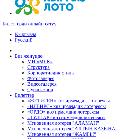
Билеттерди онлайн сатуу
Кыргызча
Русский
Биз жөнүндө
МИ «МЛК»
Структура
Корпоративдик стиль
Фотогалерея
Видеогалерея
Суроо-жооп
Билеттер
«ЖЕТИГЕН» көз ирмемдик лотереясы
«ИЛБИРС» көз ирмемдик лотереясы
«ОРДО» көз ирмемдик лотереясы
«ТУЛПАР» көз ирмемдик лотереясы
Мгновенная лотерея "АЛАМАН"
Мгновенная лотерея "АЛТЫН КАЗЫНА"
Мгновенная лотерея "ЖАМБЫ"