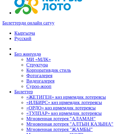
Билеттерди онлайн сатуу
Кыргызча
Русский
Биз жөнүндө
МИ «МЛК»
Структура
Корпоративдик стиль
Фотогалерея
Видеогалерея
Суроо-жооп
Билеттер
«ЖЕТИГЕН» көз ирмемдик лотереясы
«ИЛБИРС» көз ирмемдик лотереясы
«ОРДО» көз ирмемдик лотереясы
«ТУЛПАР» көз ирмемдик лотереясы
Мгновенная лотерея "АЛАМАН"
Мгновенная лотерея "АЛТЫН КАЗЫНА"
Мгновенная лотерея "ЖАМБЫ"