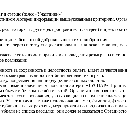
т и старше (далее «Участники»).
астником Лотереи информации вышеуказанным критериям, Органи
и, реализаторы и другие распространители лотереи) и представ
принципе абсолютной добровольности их приобретения.
билеты через систему специализированных киосков, салонов, ма
согласие с условиями и правилами проведения розыгрыша и стан
ов реализации.
ность за сохранность и целостность билета. Билет является еди
овать выигрыш, если на этот билет выпадет выигрыш.
кражу, повреждения или порчу реализованных билетов.
и Условиями проведения мгновенной лотереи «ТУЛПАР». Принима
 объеме и без каких-либо изъятий. Организатор вправе отказат
имеются веские основания, указывающие на нарушение настоящих
язи с Участниками, а также использование имен, фамилий, фотог
спублики в целях рекламы, мероприятий по продвижению и марк
 убрали из списка рассылки, они должны связаться с Организат