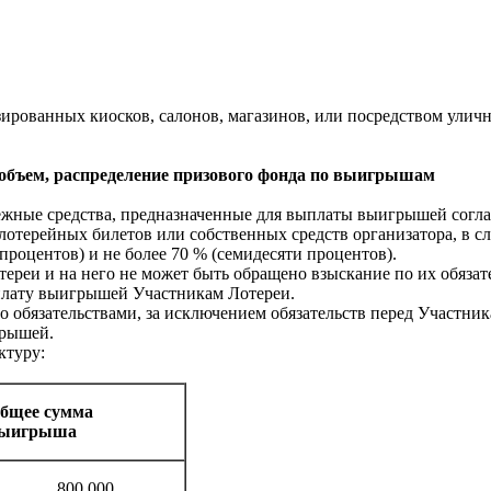
зированных киосков, салонов, магазинов, или посредством ули
 объем, распределение призового фонда по выигрышам
нежные средства, предназначенные для выплаты выигрышей согл
лотерейных билетов или собственных средств организатора, в сл
 процентов) и не более 70 % (семидесяти процентов).
тереи и на него не может быть обращено взыскание по их обязат
плату выигрышей Участникам Лотереи.
о обязательствами, за исключением обязательств перед Участни
грышей.
ктуру:
бщее сумма
ыигрыша
800 000