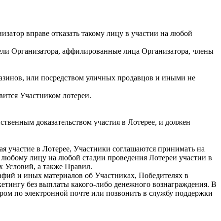
затор вправе отказать такому лицу в участии на любой
ители Организатора, аффилированные лица Организатора, члены
газинов, или посредством уличных продавцов и иными не
овится Участником лотереи.
нственным доказательством участия в Лотерее, и должен
я участие в Лотерее, Участники соглашаются принимать на
ь любому лицу на любой стадии проведения Лотереи участии в
 Условий, а также Правил.
рафий и иных материалов об Участниках, Победителях в
етингу без выплаты какого-либо денежного вознаграждения. В
ором по электронной почте или позвонить в службу поддержки