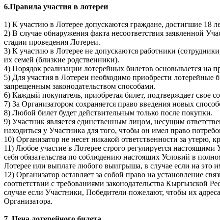
6.Правила участия в лотереи
1) К участию в Лотерее допускаются граждане, достигшие 18 ле
2) В случае обнаружения факта несоответствия заявленной Уч
стадии проведения Лотереи.
3) К участию в Лотерее не допускаются работники (сотрудник
их семей (близкие родственники).
4) Порядок реализации лотерейных билетов основывается на 
5) Для участия в Лотереи необходимо приобрести лотерейные 
запрещенным законодательством способами.
6) Каждый покупатель, приобретая билет, подтверждает свое 
7) За Организатором сохраняется право введения новых способ
8) Любой билет будет действительным только после покупки.
9) Участник является единственным лицом, несущим ответствен
находиться у Участника для того, чтобы он имел право потреб
10) Организатор не несет никакой ответственности за утерю, 
11) Любое участие в Лотерее строго регулируется настоящим
себя обязательства по соблюдению настоящих Условий в полном
Лотерее или выплате любого выигрыша, в случае если на это 
12) Организатор оставляет за собой право на установление св
соответствии с требованиями законодательства Кыргызской Ре
случае если Участники, Победители пожелают, чтобы их адреса
Организатора.
7. Цена лотерейного билета