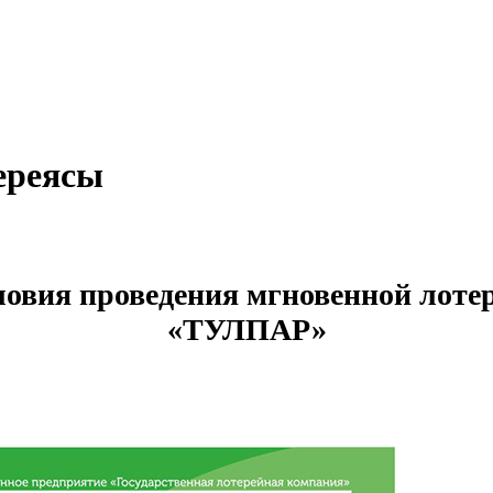
ереясы
ловия проведения мгновенной лоте
«ТУЛПАР»