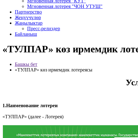
Мгновенная лотерея "КУТ"
Мгновенная лотерея "ЧОН УТУШ"
Партнерство
Жеңүүчүлөр
Жаңылыктар
Пресс-релиздер
Байланыш
«ТУЛПАР» көз ирмемдик лот
Башкы бет
«ТУЛПАР» көз ирмемдик лотереясы
Ус
1.Наименование лотереи
«ТУЛПАР» (далее - Лотерея)