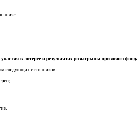
мпания»
участия в лотерее и результатах розыгрыша призового фонд
ом следующих источников:
ереи;
гие.