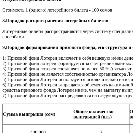
Стоимость 1 (одного) лотерейного билета - 100 сомов
8.Порядок распространения лотерейных билетов
Лотерейные билеты распространяются через систему специали
способами.
9.Порядок формирования призового фонда, его структура и
1) Призовой фонд Лотереи включает в себя вещевую и/или де
2) Призовой фонд лотереи формируется за счет реализованных 
3) Призовой фонд лотереи составляет не менее 50 % (пятьдесят
4) Призовой фонд не является собственностью организатора Ло
5) Призовой фонд Лотереи используется исключительно на вы
6) Призовой фонд Лотереи запрещается обременять какими-либ
средства призового фонда Лотереи иначе, чем на выплату выи
7) Призовой фонд Лотереи распределяются на следующую стру
Общее количество
О
Сумма выигрыша (сом)
выигрышей (шт.)
в
400 000
2