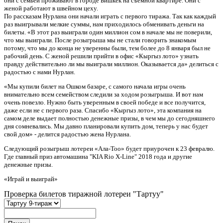
они с семьей проживают в городе Бишкек на съёмной квартире. Они с
женой работают в швейном цеху.
По рассказам Нурлана они начали играть с первого тиража. Так как каждый
раз выигрывали мелкие суммы, нам приходилось обменивать деньги на
билеты. «В этот раз выиграли один миллион сом в начале мы не поверили,
что мы выиграли. После розыгрыша мы не стали говорить знакомым
потому, что мы до конца не уверенны были, тем более до 8 января был не
рабочий день. С женой решили прийти в офис «Кыргыз лото» узнать
правду действительно ли мы выиграли миллион. Оказывается да» делиться с
радостью с нами Нурлан.
«Мы купили билет на Ошком базаре, с самого начала игры очень
внимательно всем семейством следили за ходом розыгрыша. И вот нам
очень повезло. Нужно быть уверенным в своей победе и все получится,
даже если не с первого раза. Спасибо «Кыргыз лото», эта компания на
самом деле выдает полностью денежные призы, в чем мы до сегодняшнего
дня сомневались. Мы давно планировали купить дом, теперь у нас будет
свой дом» - делится радостью жена Нурлана.
Следующий розыгрыш лотереи «Ала-Тоо» будет приурочен к 23 февралю.
Где главный приз автомашина "KIA Rio X-Line" 2018 года и другие
денежные призы.
«Играй и выиграй»
Проверка билетов тиражной лотереи "Тартуу"