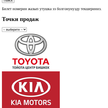
Билет номерин жазып утушка ээ болгонунузду текшериниз.
Точки продаж