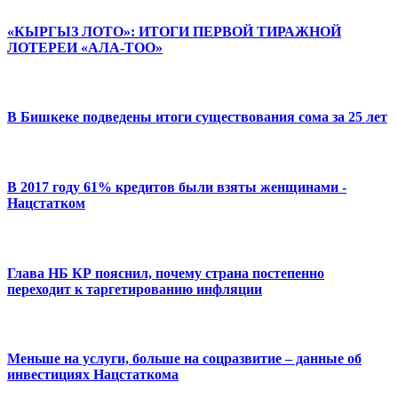
«КЫРГЫЗ ЛОТО»: ИТОГИ ПЕРВОЙ ТИРАЖНОЙ
ЛОТЕРЕИ «АЛА-ТОО»
В Бишкеке подведены итоги существования сома за 25 лет
В 2017 году 61% кредитов были взяты женщинами -
Нацстатком
Глава НБ КР пояснил, почему страна постепенно
переходит к таргетированию инфляции
Меньше на услуги, больше на соцразвитие – данные об
инвестициях Нацстаткома