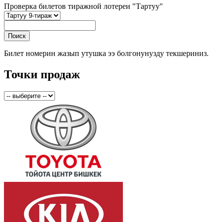
Проверка билетов тиражной лотереи "Тартуу"
Билет номерин жазып утушка ээ болгонунузду текшериниз.
Точки продаж